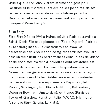
visuels que le son. Anouk Allard affirme son goût pour
l’absurde et le mystère au travers de ses peintures, de ses
textes automatiques et de ses installations potaches.
Depuis peu, elle se consacre pleinement à son projet de
musique « Venus Berry ».
Elise Ehry
Elise Ehry (née en 1991 à Mulhouse) vit à Paris et travaille à
Saintt-Denis. Elle est diplômée de l’Ecole Duperré, Paris et
du Sandberg Instituut d’Amsterdam. Son travail se
caractérise par la réalisation de figures féminines évoluant
dans un récit fictif. Ses performances constituées de vidéos
et de costumes traitent d’individu.e.s dont l’existence est
ancrée dans le secteur tertiaire. Elle questionne ainsi
l’aliénation que génère le monde des services, et la façon
dont celui-ci modifie les réalités sociales et individuelles.
Ses réalisations ont été exposées aux Pays-Bas (Het
Resort, Gröningen ; Het Nieuw Institutut, Rotterdam ;
Deborah Bowmann, Amsterdam), en France (Palais de
Tokyo et Glassbox, Paris), en Italie (MACAO, Milan) et en
Argentine (Bùm Galeria, La Plata).