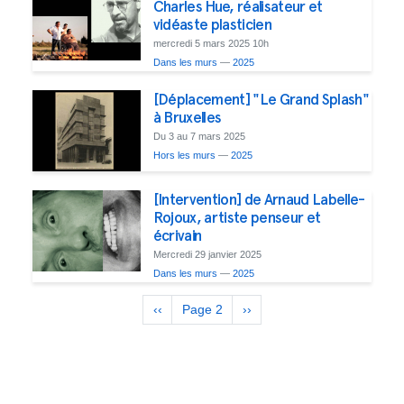
Charles Hue, réalisateur et
vidéaste plasticien
mercredi 5 mars 2025 10h
Dans les murs
—
2025
[Déplacement] "Le Grand Splash"
à Bruxelles
Du 3 au 7 mars 2025
Hors les murs
—
2025
[Intervention] de Arnaud Labelle-
Rojoux, artiste penseur et
écrivain
Mercredi 29 janvier 2025
Dans les murs
—
2025
Pagination
Previous
‹‹
Page 2
Next
››
page
page