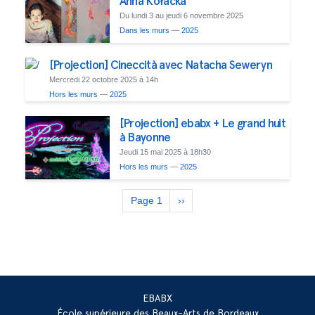
Anna Kołacka
Du lundi 3 au jeudi 6 novembre 2025
Dans les murs
—
2025
[Projection] Cineccità avec Natacha Seweryn
Mercredi 22 octobre 2025 à 14h
Hors les murs
—
2025
[Projection] ebabx + Le grand huit
à Bayonne
Jeudi 15 mai 2025 à 18h30
Hors les murs
—
2025
Pagination
Page 1
Next
››
page
EBABX
École supérieure des Beaux-Arts de Bordeaux