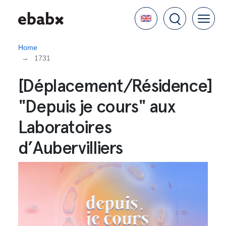
Skip
Language
to
main
content
Home
1731
[Déplacement/Résidence]
"Depuis je cours" aux
Laboratoires
d’Aubervilliers