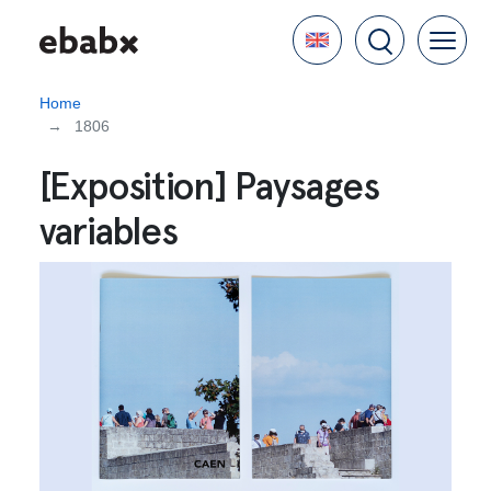
Skip
Language
to
main
content
Home
1806
[Exposition] Paysages
variables