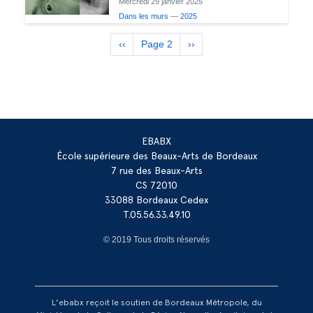
Mercredi 29 janvier 2025
Dans les murs
—
2025
Pagination
Previous
‹‹
Page 2
Next
››
page
page
EBABX
École supérieure des Beaux-Arts de Bordeaux
7 rue des Beaux-Arts
CS 72010
33088 Bordeaux Cedex
T.05.56.33.49.10
© 2019 Tous droits réservés
L'ebabx reçoit le soutien de Bordeaux Métropole, du