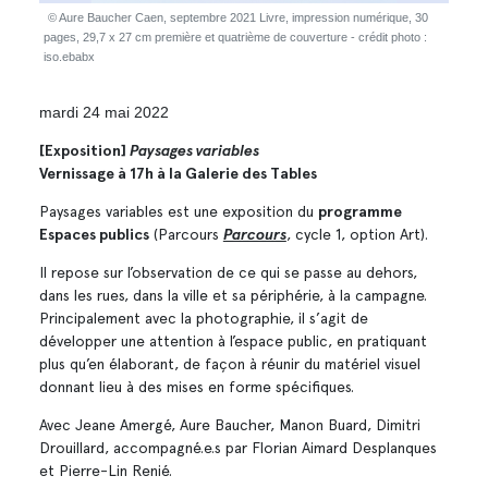
© Aure Baucher Caen, septembre 2021 Livre, impression numérique, 30
pages, 29,7 x 27 cm première et quatrième de couverture - crédit photo :
iso.ebabx
mardi 24 mai 2022
[Exposition]
Paysages variables
Vernissage à 17h à la Galerie des Tables
Paysages variables est une exposition du
programme
Espaces publics
(Parcours
Parcours
, cycle 1, option Art).
Il repose sur l’observation de ce qui se passe au dehors,
dans les rues, dans la ville et sa périphérie, à la campagne.
Principalement avec la photographie, il s’agit de
développer une attention à l’espace public, en pratiquant
plus qu’en élaborant, de façon à réunir du matériel visuel
donnant lieu à des mises en forme spécifiques.
Avec Jeane Amergé, Aure Baucher, Manon Buard, Dimitri
Drouillard, accompagné.e.s par Florian Aimard Desplanques
et Pierre-Lin Renié.