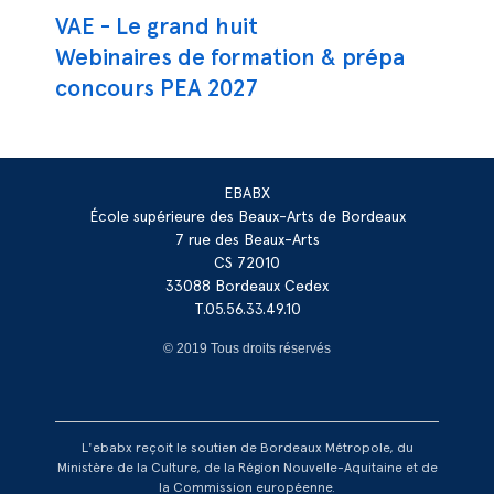
Navigation principale
VAE - Le grand huit
Webinaires de formation & prépa
concours PEA 2027
EBABX
École supérieure des Beaux-Arts de Bordeaux
7 rue des Beaux-Arts
CS 72010
33088 Bordeaux Cedex
T.05.56.33.49.10
© 2019 Tous droits réservés
L'ebabx reçoit le soutien de Bordeaux Métropole, du
Ministère de la Culture, de la Région Nouvelle-Aquitaine et de
la Commission européenne.