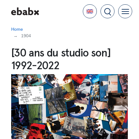
Skip
Language
to
main
content
Home
1904
[30 ans du studio son]
1992-2022