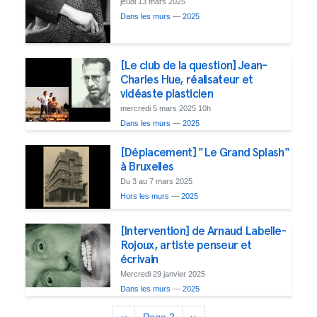
jeudi 13 mars 2025
Dans les murs
—
2025
[Le club de la question] Jean-
Charles Hue, réalisateur et
vidéaste plasticien
mercredi 5 mars 2025 10h
Dans les murs
—
2025
[Déplacement] "Le Grand Splash"
à Bruxelles
Du 3 au 7 mars 2025
Hors les murs
—
2025
[Intervention] de Arnaud Labelle-
Rojoux, artiste penseur et
écrivain
Mercredi 29 janvier 2025
Dans les murs
—
2025
Pagination
Previous
‹‹
Page 2
Next
››