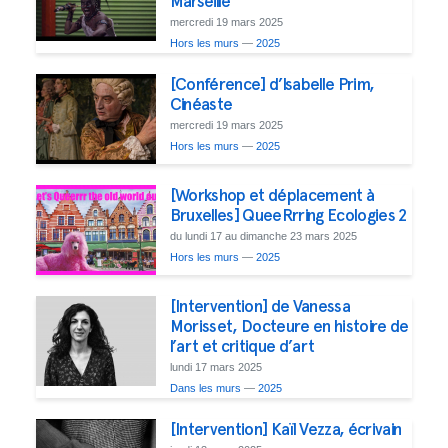
Marseille
mercredi 19 mars 2025
Hors les murs
—
2025
[Conférence] d’Isabelle Prim,
Cinéaste
mercredi 19 mars 2025
Hors les murs
—
2025
[Workshop et déplacement à
Bruxelles] QueeRrring Ecologies 2
du lundi 17 au dimanche 23 mars 2025
Hors les murs
—
2025
[Intervention] de Vanessa
Morisset, Docteure en histoire de
l’art et critique d’art
lundi 17 mars 2025
Dans les murs
—
2025
[Intervention] Kaïl Vezza, écrivain