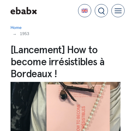
Skip
Language
to
main
content
Home
1953
[Lancement] How to
become irrésistibles à
Bordeaux !