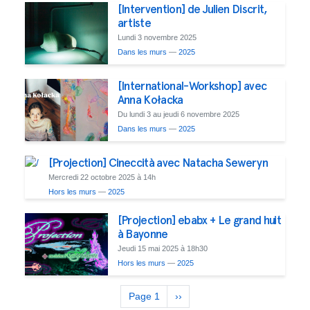
[Intervention] de Julien Discrit,
artiste
Lundi 3 novembre 2025
Dans les murs
—
2025
[International-Workshop] avec
Anna Kołacka
Du lundi 3 au jeudi 6 novembre 2025
Dans les murs
—
2025
[Projection] Cineccità avec Natacha Seweryn
Mercredi 22 octobre 2025 à 14h
Hors les murs
—
2025
[Projection] ebabx + Le grand huit
à Bayonne
Jeudi 15 mai 2025 à 18h30
Hors les murs
—
2025
Pagination
Page 1
Next
››
page