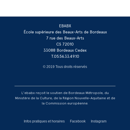
EBABX
École supérieure des Beaux-Arts de Bordeaux
7 rue des Beaux-Arts
CS 72010
33088 Bordeaux Cedex
T.05.56.33.49.10
© 2019 Tous droits réservés
L'ebabx reçoit le soutien de Bordeaux Métropole, du
Ministère de la Culture, de la Région Nouvelle-Aquitaine et de
la Commission européenne.
Réseaux footer
Infos pratiques et horaires
Facebook
Instagram