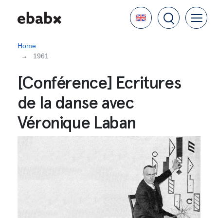
Skip
Language
to
main
content
Home
1961
[Conférence] Ecritures
de la danse avec
Véronique Laban