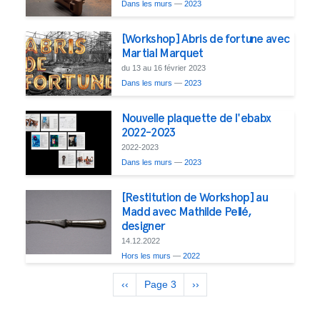
Dans les murs
—
2023
[Workshop] Abris de fortune avec
Martial Marquet
du 13 au 16 février 2023
Dans les murs
—
2023
Nouvelle plaquette de l'ebabx
2022-2023
2022-2023
Dans les murs
—
2023
[Restitution de Workshop] au
Madd avec Mathilde Pellé,
designer
14.12.2022
Hors les murs
—
2022
Pagination
Previous
‹‹
Page 3
Next
››
page
page