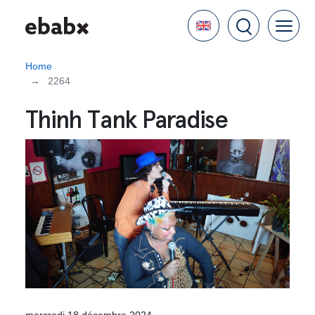
Skip
Language
to
main
content
Home
2264
Thinh Tank Paradise
mercredi 18 décembre 2024