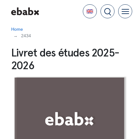
Skip
Language
to
main
content
Home
2434
Livret des études 2025-
2026