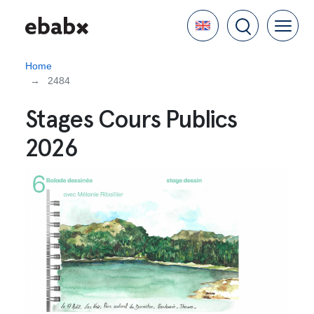
Skip
Language
to
main
content
Home
2484
Stages Cours Publics
2026