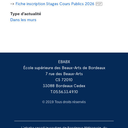
->
Fiche inscription Stages Cours Publics 2026
Type d'actualité
Dans les murs
EBABX
École supérieure des Beaux-Arts de Bordeaux
7 rue des Beaux-Arts
CS 72010
33088 Bordeaux Cedex
T.05.56.33.49.10
© 2019 Tous droits réservés
L'ebabx reçoit le soutien de Bordeaux Métropole, du