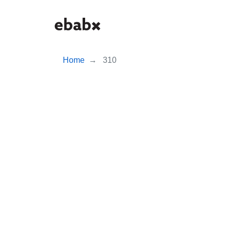
Skip
to
main
content
Home
310