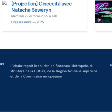
[Projection] Cineccità avec
Natacha Seweryn
Mercredi 22 octobre 2025 à 14h
Hors les murs
—
2025
R
aux
I
L'ebabx reçoit le soutien de Bordeaux Métropole, du
Ministère de la Culture, de la Région Nouvelle-Aquitaine
et de la Commission européenne.