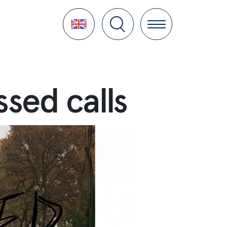
Language
ssed calls