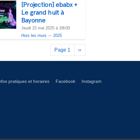
[Projection] ebabx +
Le grand huit à
Bayonne
Jeudi 15 mai 2025 à 18h30
Hors les murs
—
2025
Pagination
Page 1
Next
››
page
éseaux footer
nfos pratiques et horaires
Facebook
Instagram