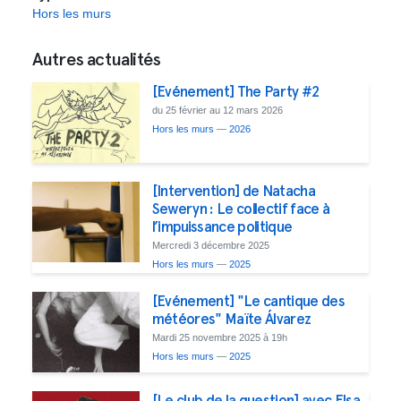
Hors les murs
Autres actualités
[Evénement] The Party #2
du 25 février au 12 mars 2026
Hors les murs
—
2026
[Intervention] de Natacha
Seweryn : Le collectif face à
l’impuissance politique
Mercredi 3 décembre 2025
Hors les murs
—
2025
[Evénement] "Le cantique des
météores" Maïte Álvarez
Mardi 25 novembre 2025 à 19h
Hors les murs
—
2025
[Le club de la question] avec Elsa