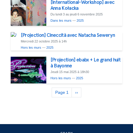
[International-Workshop] avec
Anna Kołacka
Du lundi 3 au jeudi 6 novembre 2025
Dans les murs
—
2025
[Projection] Cineccità avec Natacha Seweryn
Mercredi 22 octobre 2025 à 14h
Hors les murs
—
2025
[Projection] ebabx + Le grand huit
à Bayonne
Jeudi 15 mai 2025 à 18h30
Hors les murs
—
2025
Pagination
Page 1
Next
››
page