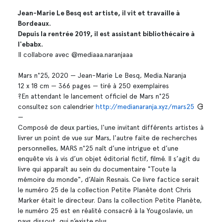
Jean-Marie Le Besq est artiste, il vit et travaille à
Bordeaux.
Depuis la rentrée 2019, il est assistant bibliothécaire à
l'ebabx.
Il collabore avec @mediaaa.naranjaaa
Mars n°25, 2020 — Jean-Marie Le Besq, Media.Naranja
12 x 18 cm — 366 pages — tiré à 250 exemplaires
?En attendant le lancement officiel de Mars n°25
consultez son calendrier
http://medianaranja.xyz/mars25
—
Composé de deux parties, l'une invitant différents artistes à
livrer un point de vue sur Mars, l'autre faite de recherches
personnelles, MARS n°25 naît d’une intrigue et d’une
enquête vis à vis d’un objet éditorial fictif, filmé. Il s’agit du
livre qui apparaît au sein du documentaire "Toute la
mémoire du monde", d’Alain Resnais. Ce livre factice serait
le numéro 25 de la collection Petite Planète dont Chris
Marker était le directeur. Dans la collection Petite Planète,
le numéro 25 est en réalité consacré à la Yougoslavie, un
pays dissout, qui n’existe plus.