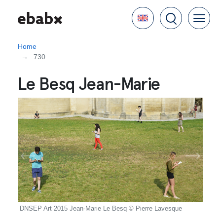
Skip
Language
to
main
content
Home
730
Le Besq Jean-Marie
DNSEP Art 2015 Jean-Marie Le Besq © Pierre Lavesque
DNSE