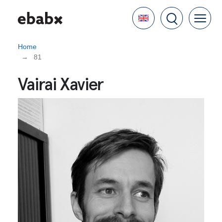
Skip
Language
to
main
content
Home
81
Vairai Xavier