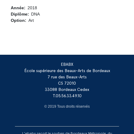
Année
2018
Diplôme
DNA
Option
Art
EBABX
École supérieure des Beaux-Arts de Bordeaux
7 rue des Beaux-Arts
CS 72010
33088 Bordeaux Cedex
T.05.56.33.49.10
© 2019 Tous droits réservés
L'ebabx reçoit le soutien de Bordeaux Métropole, du