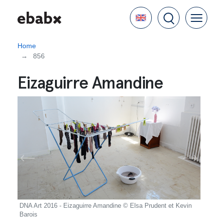
Skip
Language
to
main
content
Home
856
Eizaguirre Amandine
vin
DNA Art 2016 - Eizaguirre Amandine © Elsa Prudent et Kevin
DNA A
Barois
Baroi