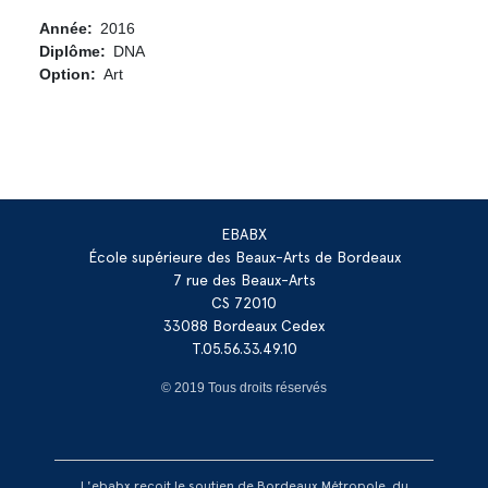
Année
2016
Diplôme
DNA
Option
Art
EBABX
École supérieure des Beaux-Arts de Bordeaux
7 rue des Beaux-Arts
CS 72010
33088 Bordeaux Cedex
T.05.56.33.49.10
© 2019 Tous droits réservés
L'ebabx reçoit le soutien de Bordeaux Métropole, du