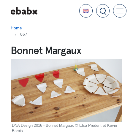
Skip
Language
to
main
content
Home
867
Bonnet Margaux
vin
DNA Design 2016 - Bonnet Margaux © Elsa Prudent et Kevin
DNA 
Barois
Baroi