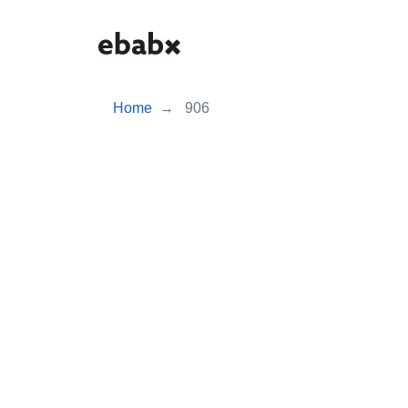
Skip
to
main
content
Home
906