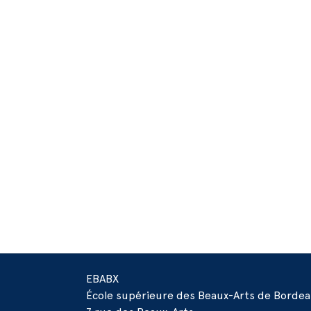
rante
EBABX
École supérieure des Beaux-Arts de Borde