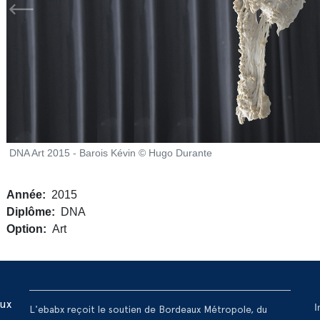
DNA Art 2015 - Barois Kévin © Hugo Durante
Année
2015
Diplôme
DNA
Option
Art
R
aux
I
L'ebabx reçoit le soutien de Bordeaux Métropole, du