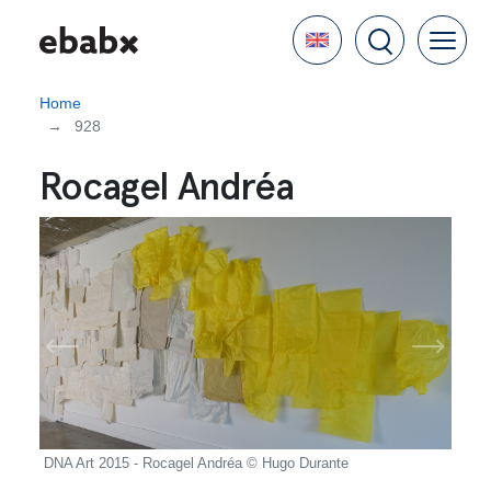
Skip
Language
to
main
content
Home
928
Rocagel Andréa
DNA Art 2015 - Rocagel Andréa © Hugo Durante
DNA 