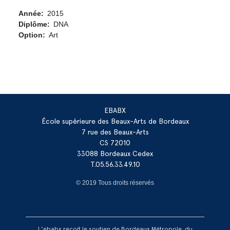
Année
2015
Diplôme
DNA
Option
Art
EBABX
École supérieure des Beaux-Arts de Bordeaux
7 rue des Beaux-Arts
CS 72010
33088 Bordeaux Cedex
T.05.56.33.49.10
© 2019 Tous droits réservés
L'ebabx reçoit le soutien de Bordeaux Métropole, du