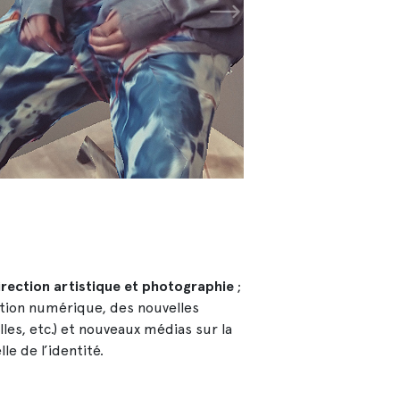
DNSEP design 2020 Yoan 
irection artistique et photographie
;
ation numérique, des nouvelles
lles, etc.) et nouveaux médias sur la
le de l’identité.