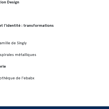
ion Design
t l'identité : transformations
amille de Singly
 spirales métalliques
erie
liothèque de l'ebabx