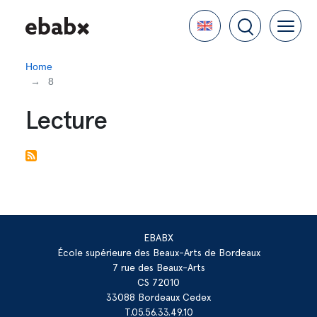
Skip
Language
to
main
content
Home
8
Lecture
EBABX
École supérieure des Beaux-Arts de Bordeaux
7 rue des Beaux-Arts
CS 72010
33088 Bordeaux Cedex
T.05.56.33.49.10