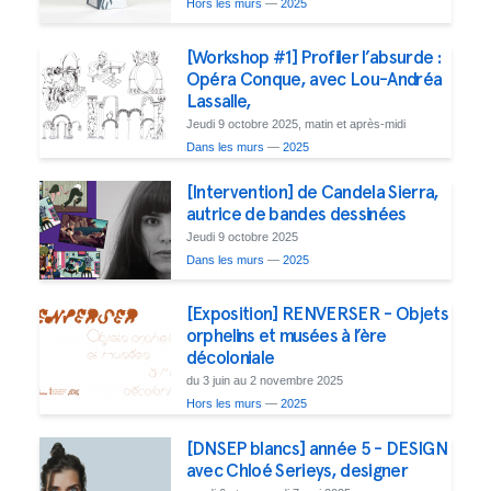
Hors les murs
—
2025
[Workshop #1] Profiler l’absurde :
Opéra Conque, avec Lou-Andréa
Lassalle,
Jeudi 9 octobre 2025, matin et après-midi
Dans les murs
—
2025
[Intervention] de Candela Sierra,
autrice de bandes dessinées
Jeudi 9 octobre 2025
Dans les murs
—
2025
[Exposition] RENVERSER - Objets
orphelins et musées à l’ère
décoloniale
du 3 juin au 2 novembre 2025
Hors les murs
—
2025
[DNSEP blancs] année 5 - DESIGN
avec Chloé Serieys, designer