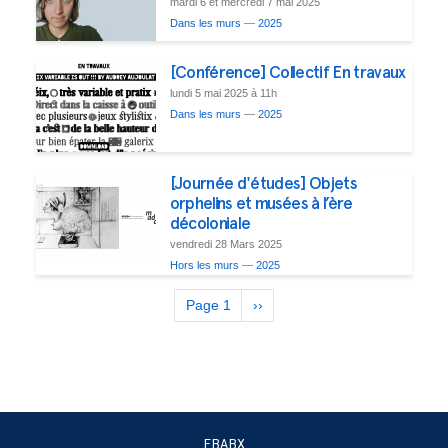
mardi 6 et mercredi 7 mai 2025
Dans les murs
—
2025
[Conférence] Collectif En travaux
lundi 5 mai 2025 à 11h
Dans les murs
—
2025
[Journée d'études] Objets
orphelins et musées à l’ère
décoloniale
vendredi 28 Mars 2025
Hors les murs
—
2025
Pagination
Page 1
Next
››
page
EBABX