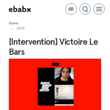
Skip
Language
to
main
content
Home
1672
[Intervention] Victoire Le
Bars