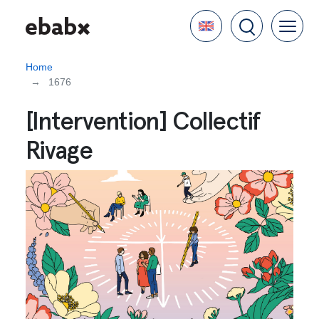
Skip
Language
to
main
content
Home
1676
[Intervention] Collectif
Rivage