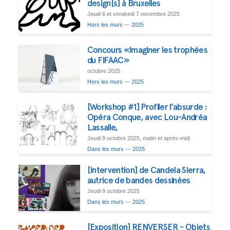
design[s] à Bruxelles
Jeudi 6 et vendredi 7 novembre 2025
Hors les murs
—
2025
Concours «Imaginer les trophées
du FIFAAC»
octobre 2025
Hors les murs
—
2025
[Workshop #1] Profiler l’absurde :
Opéra Conque, avec Lou-Andréa
Lassalle,
Jeudi 9 octobre 2025, matin et après-midi
Dans les murs
—
2025
[Intervention] de Candela Sierra,
autrice de bandes dessinées
Jeudi 9 octobre 2025
Dans les murs
—
2025
[Exposition] RENVERSER - Objets