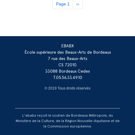
Pagination
Page 1
Next
››
page
EBABX
École supérieure des Beaux-Arts de Bordeaux
7 rue des Beaux-Arts
CS 72010
33088 Bordeaux Cedex
T.05.56.33.49.10
© 2019 Tous droits réservés
L'ebabx reçoit le soutien de Bordeaux Métropole, du
Ministère de la Culture, de la Région Nouvelle-Aquitaine et de
la Commission européenne.