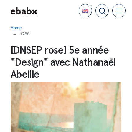
Skip
Language
to
main
content
Home
1786
[DNSEP rose] 5e année
"Design" avec Nathanaël
Abeille