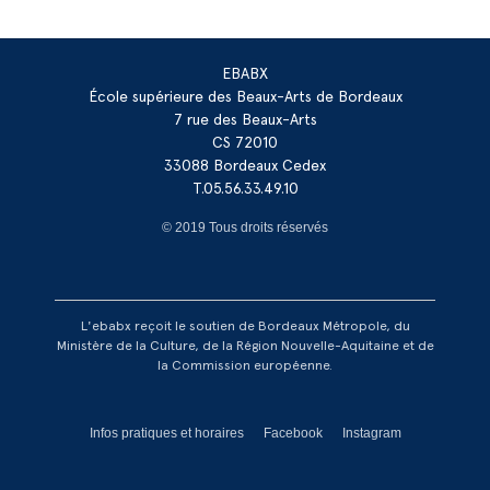
EBABX
École supérieure des Beaux-Arts de Bordeaux
7 rue des Beaux-Arts
CS 72010
33088 Bordeaux Cedex
T.05.56.33.49.10
© 2019 Tous droits réservés
L'ebabx reçoit le soutien de Bordeaux Métropole, du
Ministère de la Culture, de la Région Nouvelle-Aquitaine et de
la Commission européenne.
Réseaux footer
Infos pratiques et horaires
Facebook
Instagram