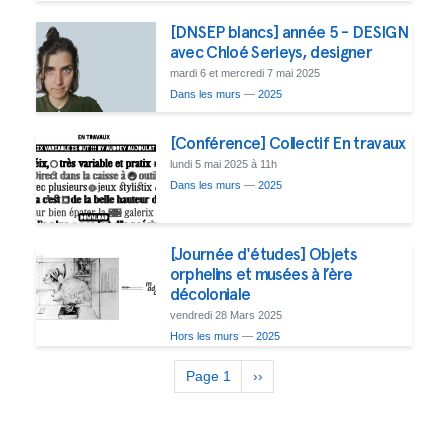
[DNSEP blancs] année 5 - DESIGN
avec Chloé Serieys, designer
mardi 6 et mercredi 7 mai 2025
Dans les murs
—
2025
[Conférence] Collectif En travaux
lundi 5 mai 2025 à 11h
Dans les murs
—
2025
[Journée d'études] Objets
orphelins et musées à l’ère
décoloniale
vendredi 28 Mars 2025
Hors les murs
—
2025
Pagination
Page 1
Next
››
page