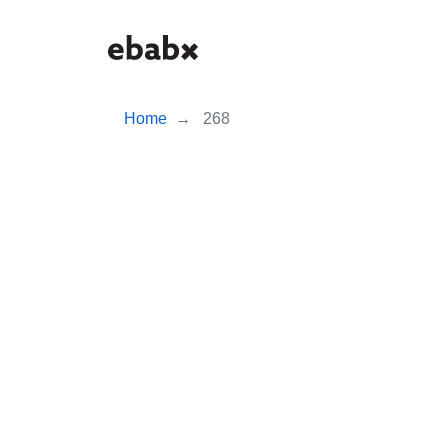
Skip
to
main
content
Home
268