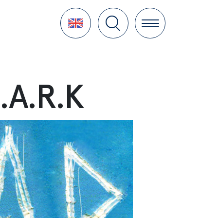
Language
N.A.R.K