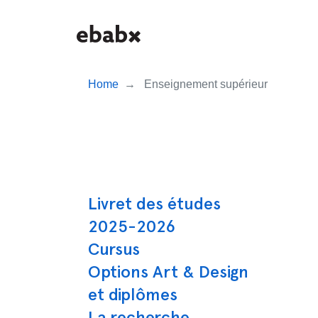
Skip
to
main
content
Home
Enseignement supérieur
Navigation prin
Livret des études
2025-2026
Cursus
Options Art & Design
et diplômes
La recherche