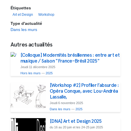
Étiquettes
Art et Design
Workshop
Type d'actualité
Dans les murs
Autres actualités
[Colloque] Modernités brésiliennes : entre art et
musique / Saison "France–Brésil 2025"
Jeudi 11 décembre 2025
Hors les murs
—
2025
[Workshop #2] Profiler l’absurde :
Opéra Conque, avec Lou-Andréa
Lassalle,
Jeudi 6 novembre 2025
Dans les murs
—
2025
[DNA] Art et Design 2025
du 16 au 20 juin et les 24-25 juin 2025