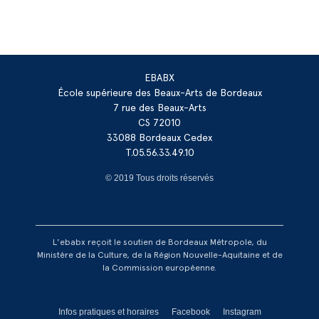
EBABX
École supérieure des Beaux-Arts de Bordeaux
7 rue des Beaux-Arts
CS 72010
33088 Bordeaux Cedex
T.05.56.33.49.10
© 2019 Tous droits réservés
L'ebabx reçoit le soutien de Bordeaux Métropole, du
Ministère de la Culture, de la Région Nouvelle-Aquitaine et de
la Commission européenne.
Réseaux footer
Infos pratiques et horaires
Facebook
Instagram