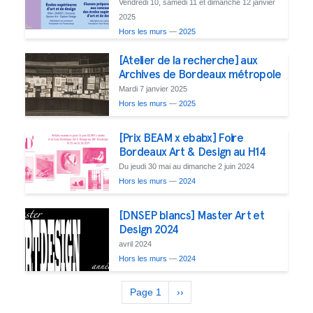
Vendredi 10, samedi 11 et dimanche 12 janvier
2025
Hors les murs
—
2025
[Atelier de la recherche] aux
Archives de Bordeaux métropole
Mardi 7 janvier 2025
Hors les murs
—
2025
[Prix BEAM x ebabx] Foire
Bordeaux Art & Design au H14
Du jeudi 30 mai au dimanche 2 juin 2024
Hors les murs
—
2024
[DNSEP blancs] Master Art et
Design 2024
avril 2024
Hors les murs
—
2024
Pagination
Page 1
Next
››
page