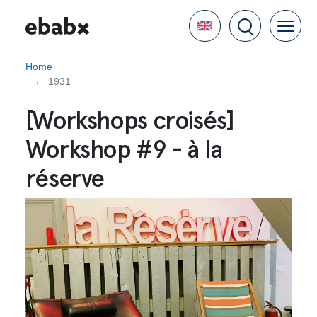
Skip
Language
to
main
content
Home
1931
[Workshops croisés]
Workshop #9 - à la
réserve