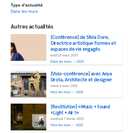
Type d'actualité
Dans les murs
Autres actualités
[Conférence] de Silvia Dore,
Directrice artistique Formes et
espaces de vie engagés
lundi 10 mars 2025
Dans les murs
—
2025
[Visio-conférence] avec Anya
Sirota, Architecte et designer
mardi 4 mars 2025
Hors les murs
—
2025
[Restitution] «Music + Sound
+Light + Air !»
vendredi 7 février 2025
Hors les murs
—
2025