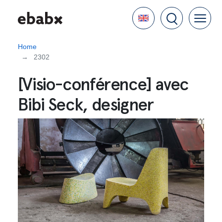
Skip
Language
to
main
content
Home
2302
[Visio-conférence] avec
Bibi Seck, designer