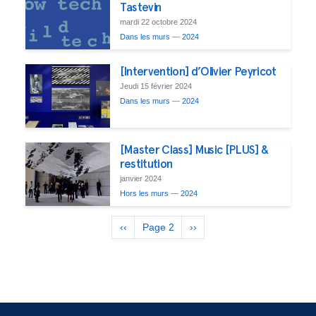
Tastevin
mardi 22 octobre 2024
Dans les murs
—
2024
[Intervention] d’Olivier Peyricot
Jeudi 15 février 2024
Dans les murs
—
2024
[Master Class] Music [PLUS] &
restitution
janvier 2024
Hors les murs
—
2024
Pagination
Previous
‹‹
Page 2
Next
››
page
page