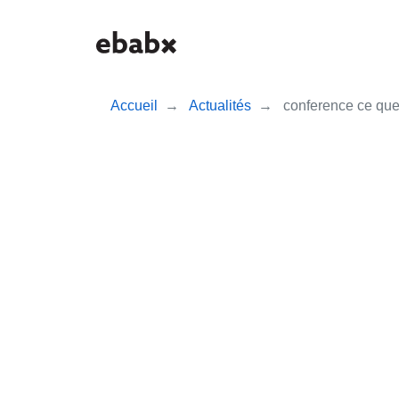
Aller
au
contenu
principal
Accueil
Actualités
conference ce que 