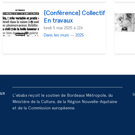
[Conférence] Collectif
En travaux
lundi 5 mai 2025 à 11h
Dans les murs
—
2025
R
aux
I
L'ebabx reçoit le soutien de Bordeaux Métropole, du
Ministère de la Culture, de la Région Nouvelle-Aquitaine
et de la Commission européenne.