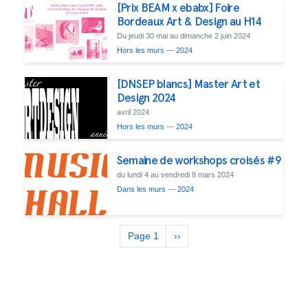
[Prix BEAM x ebabx] Foire
Bordeaux Art & Design au H14
Du jeudi 30 mai au dimanche 2 juin 2024
Hors les murs
—
2024
[DNSEP blancs] Master Art et
Design 2024
avril 2024
Hors les murs
—
2024
Semaine de workshops croisés #9
du lundi 4 au vendredi 8 mars 2024
Dans les murs
—
2024
Pagination
Page 1
Next
››
page