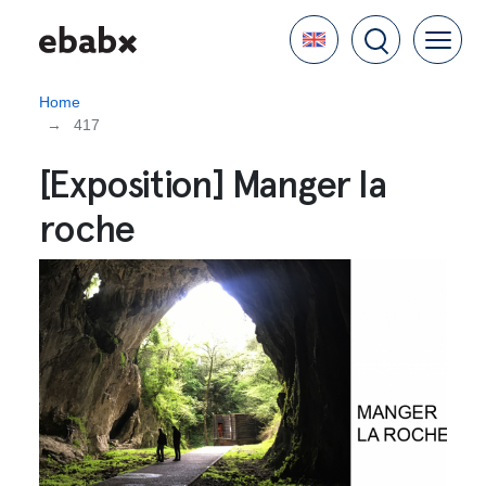
Skip
Language
to
main
content
Home
417
[Exposition] Manger la
roche