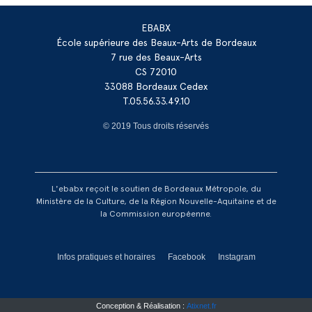
EBABX
École supérieure des Beaux-Arts de Bordeaux
7 rue des Beaux-Arts
CS 72010
33088 Bordeaux Cedex
T.05.56.33.49.10
© 2019 Tous droits réservés
L'ebabx reçoit le soutien de Bordeaux Métropole, du
Ministère de la Culture, de la Région Nouvelle-Aquitaine et de
la Commission européenne.
Réseaux footer
Infos pratiques et horaires
Facebook
Instagram
Conception & Réalisation :
Atixnet.fr