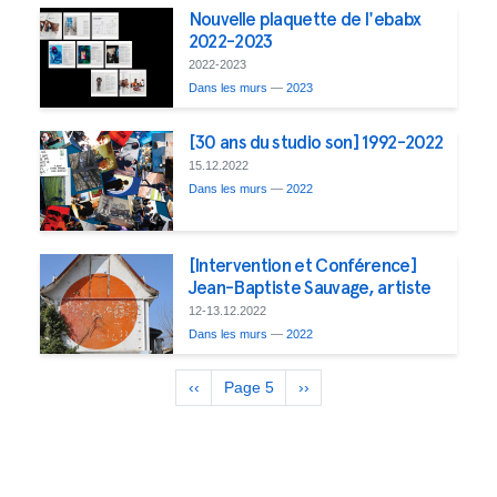
Nouvelle plaquette de l'ebabx
2022-2023
2022-2023
Dans les murs
—
2023
[30 ans du studio son] 1992-2022
15.12.2022
Dans les murs
—
2022
[Intervention et Conférence]
Jean-Baptiste Sauvage, artiste
12-13.12.2022
Dans les murs
—
2022
Pagination
Previous
‹‹
Page 5
Next
››
page
page