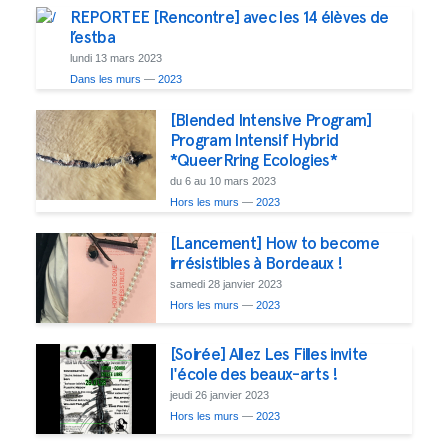
REPORTEE [Rencontre] avec les 14 élèves de
l’estba
lundi 13 mars 2023
Dans les murs
—
2023
[Blended Intensive Program]
Program Intensif Hybrid
*QueerRring Ecologies*
du 6 au 10 mars 2023
Hors les murs
—
2023
[Lancement] How to become
irrésistibles à Bordeaux !
samedi 28 janvier 2023
Hors les murs
—
2023
[Soirée] Allez Les Filles invite
l'école des beaux-arts !
jeudi 26 janvier 2023
Hors les murs
—
2023