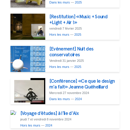
Dans les murs
—
2025
[Restitution] «Music + Sound
+Light + Air !»
vendredi 7 février 2025
Hors les murs
—
2025
[Evénement] Nuit des
conservatoires
Vendredi 31 janvier 2025
Hors les murs
—
2025
[Conférence] «Ce que le design
m'a fait» Jeanne Quéheillard
Mercredi 27 novembre 2024
Dans les murs
—
2024
[Voyage d’études] à l'île d'Aix
jeudi 7 et vendredi 8 novembre 2024
Hors les murs
—
2024