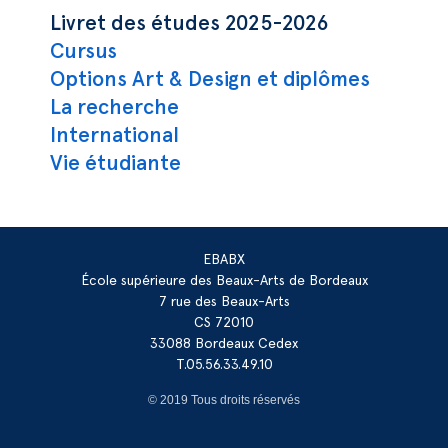
Navigation principale
Livret des études 2025-2026
Cursus
Options Art & Design et diplômes
La recherche
International
Vie étudiante
EBABX
École supérieure des Beaux-Arts de Bordeaux
7 rue des Beaux-Arts
CS 72010
33088 Bordeaux Cedex
T.05.56.33.49.10
© 2019 Tous droits réservés