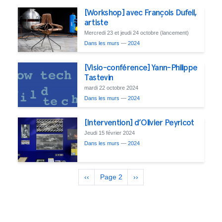
[Workshop] avec François Dufeil,
artiste
Mercredi 23 et jeudi 24 octobre (lancement)
Dans les murs
—
2024
[Visio-conférence] Yann-Philippe
Tastevin
mardi 22 octobre 2024
Dans les murs
—
2024
[Intervention] d’Olivier Peyricot
Jeudi 15 février 2024
Dans les murs
—
2024
Pagination
Previous
‹‹
Page 2
Next
››
page
page