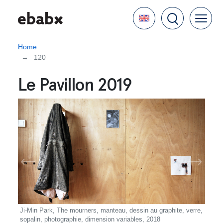
Skip
Language
to
main
content
Home
120
Le Pavillon 2019
Ji-Min Park, The mourners, manteau, dessin au graphite, verre,
John 
sopalin, photographie, dimension variables, 2018
2015