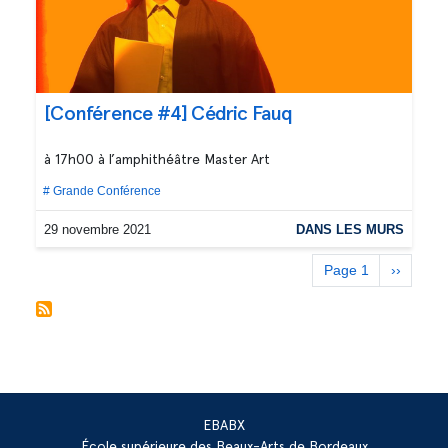
[Conférence #4] Cédric Fauq
à 17h00 à l’amphithéâtre Master Art
# Grande Conférence
29 novembre 2021
DANS LES MURS
Pagination
Page 1
Page
››
suivante
EBABX
École supérieure des Beaux-Arts de Bordeaux