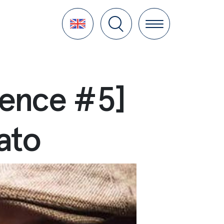
Language
ence #5]
ato