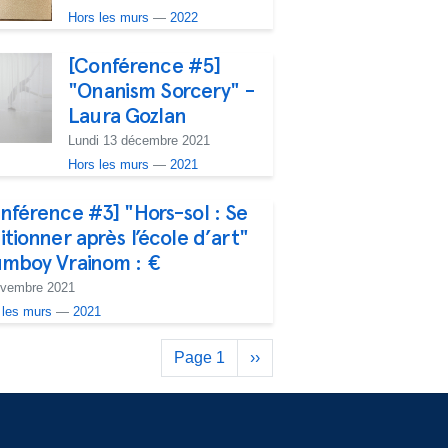
Hors les murs
—
2022
[Conférence #5]
"Onanism Sorcery" -
Laura Gozlan
Lundi 13 décembre 2021
Hors les murs
—
2021
nférence #3] "Hors-sol : Se
itionner après l’école d’art"
mboy Vrainom : €
ovembre 2021
 les murs
—
2021
Pagination
Page 1
Next
››
page
éseaux footer