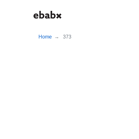
Skip
to
main
content
Home
373