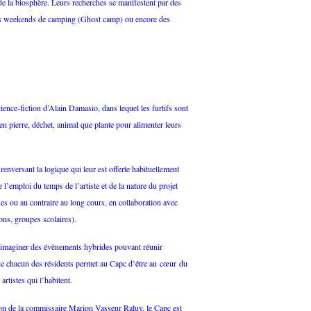
n de la biosphère. Leurs recherches se manifestent par des
des weekends de camping (Ghost camp) ou encore des
ce-fiction d’Alain Damasio, dans lequel les furtifs sont
bien pierre, déchet, animal que plante pour alimenter leurs
renversant la logique qui leur est offerte habituellement
 l’emploi du temps de l’artiste et de la nature du projet
ses ou au contraire au long cours, en collaboration avec
ons, groupes scolaires).
s à imaginer des évènements hybrides pouvant réunir
de chacun des résidents permet au Capc d’être au cœur du
artistes qui l’habitent.
tion de la commissaire Marion Vasseur Raluy, le Capc est