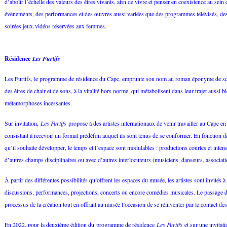
d’abolir l’échelle des valeurs des êtres vivants, afin de vivre et penser en coexistence au sei
évènements, des performances et des œuvres aussi variées que des programmes télévisés, 
soirées jeux-vidéos réservées aux femmes.
Résidence
Les Furtifs
Les Furtifs, le programme de résidence du Capc, emprunte son nom au roman éponyme de scien
des êtres de chair et de sons, à la vitalité hors norme, qui métabolisent dans leur trajet aussi 
métamorphoses incessantes.
Sur invitation,
Les Furtifs
propose à des artistes internationaux de venir travailler au Capc en 
consistant à recevoir un format prédéfini auquel ils sont tenus de se conformer. En fonction de
qu’il souhaite développer, le temps et l’espace sont modulables : productions courtes et inten
d’autres champs disciplinaires ou avec d’autres interlocuteurs (musiciens, danseurs, associati
À partir des différentes possibilités qu’offrent les espaces du musée, les artistes sont invité
discussions, performances, projections, concerts ou encore comédies musicales. Le passage 
processus de la création tout en offrant au musée l’occasion de se réinventer par le contact des 
En 2022, pour la deuxième édition du programme de résidence
Les Furtifs
et sur une invita