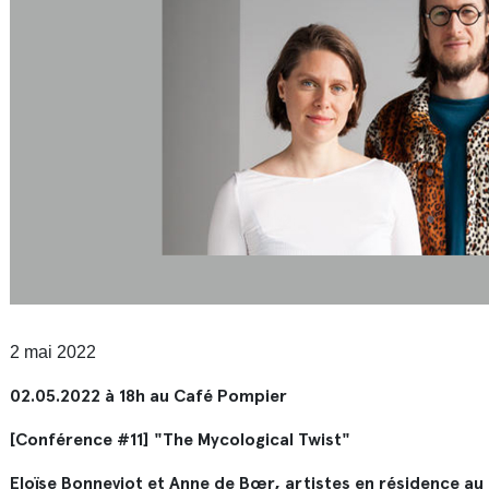
2 mai 2022
02.05.2022 à 18h au Café Pompier
[Conférence #11] "The Mycological Twist"
Eloïse Bonneviot et Anne de Bœr, artistes en résidence au