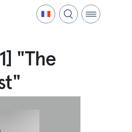
Language
1] "The
st"