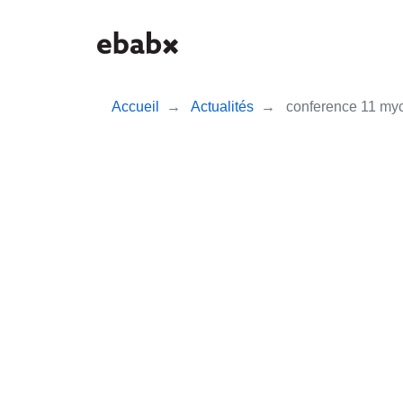
Aller
au
contenu
principal
Accueil
Actualités
conference 11 myc