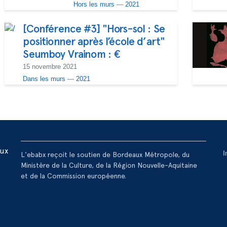
Hors les murs
—
2021
[Conférence #3] "Hors-sol : Se
positionner après l’école d’art"
Seumboy Vrainom : €
15 novembre 2021
Dans les murs
—
2021
R
aux
I
L'ebabx reçoit le soutien de Bordeaux Métropole, du
Ministère de la Culture, de la Région Nouvelle-Aquitaine
et de la Commission européenne.