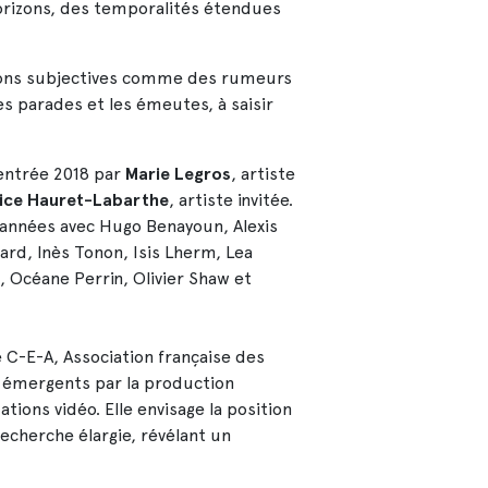
orizons, des temporalités étendues
ions subjectives comme des rumeurs
es parades et les émeutes, à saisir
rentrée 2018 par
Marie Legros
, artiste
lice Hauret-Labarthe
, artiste invitée.
è années avec Hugo Benayoun, Alexis
ard, Inès Tonon, Isis Lherm, Lea
 Océane Perrin, Olivier Shaw et
C-E-A, Association française des
s émergents par la production
ions vidéo. Elle envisage la position
echerche élargie, révélant un