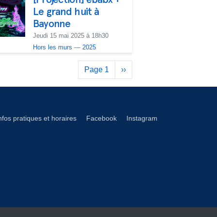
Le grand huit à
Bayonne
Jeudi 15 mai 2025 à 18h30
Hors les murs
—
2025
Pagination
Page 1
Page
››
suivante
éseaux footer
nfos pratiques et horaires
Facebook
Instagram