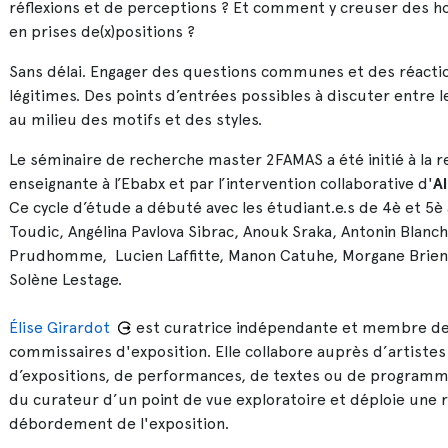
réflexions et de perceptions ? Et comment y creuser des h
en prises de(x)positions ?
Sans délai. Engager des questions communes et des réact
légitimes. Des points d’entrées possibles à discuter entre l
au milieu des motifs et des styles.
Le séminaire de recherche master 2FAMAS a été initié à la 
enseignante à l’Ebabx et par l’intervention collaborative d'
A
Ce cycle d’étude a débuté avec les étudiant.e.s de 4è et 5
Toudic, Angélina Pavlova Sibrac, Anouk Sraka, Antonin Blanch
Prudhomme, Lucien Laffitte, Manon Catuhe, Morgane Brien,
Solène Lestage.
Élise Girardot
est curatrice indépendante et membre de 
commissaires d'exposition. Elle collabore auprès d’artiste
d’expositions, de performances, de textes ou de programmat
du curateur d’un point de vue exploratoire et déploie une r
débordement de l'exposition.