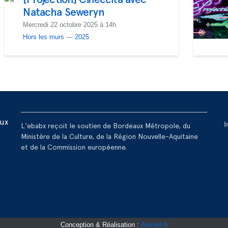
Natacha Seweryn
Mercredi 22 octobre 2025 à 14h
Hors les murs
—
2025
R
aux
I
L'ebabx reçoit le soutien de Bordeaux Métropole, du
Ministère de la Culture, de la Région Nouvelle-Aquitaine
et de la Commission européenne.
Conception & Réalisation :
Atixnet.fr