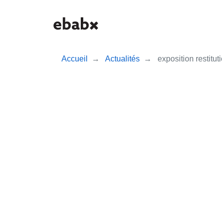
Aller
au
contenu
principal
Accueil
Actualités
exposition restitu