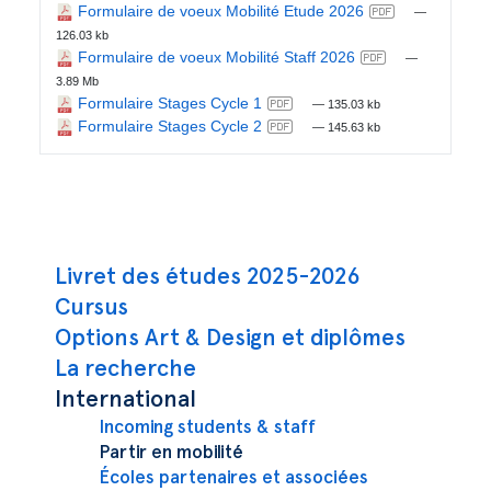
Formulaire de voeux Mobilité Etude 2026
—
126.03 kb
Formulaire de voeux Mobilité Staff 2026
—
3.89 Mb
Formulaire Stages Cycle 1
— 135.03 kb
Formulaire Stages Cycle 2
— 145.63 kb
Navigation principale
Livret des études 2025-2026
Cursus
Options Art & Design et diplômes
La recherche
International
Incoming students & staff
Partir en mobilité
Écoles partenaires et associées