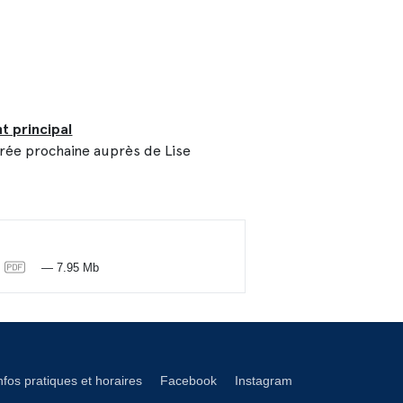
t principal
trée prochaine auprès de Lise
6
— 7.95 Mb
éseaux footer
nfos pratiques et horaires
Facebook
Instagram