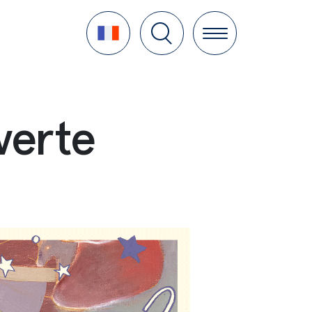
Language
verte