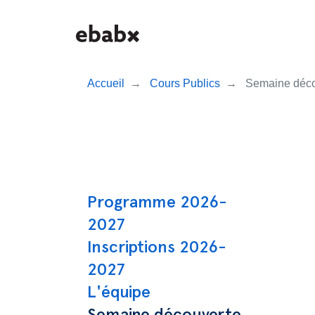
Aller
au
contenu
principal
Accueil
Cours Publics
Semaine déco
Navigation prin
Programme 2026-
2027
Inscriptions 2026-
2027
L'équipe
Semaine découverte