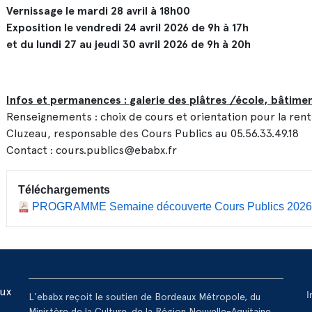
Vernissage le mardi 28 avril à 18h00
Exposition le vendredi 24 avril 2026 de 9h à 17h
et du lundi 27 au jeudi 30 avril 2026 de 9h à 20h
Infos et permanences : galerie des plâtres /école, bâtimen
Renseignements : choix de cours et orientation pour la ren
Cluzeau, responsable des Cours Publics au 05.56.33.49.18
Contact : cours.publics@ebabx.fr
Téléchargements
PROGRAMME Semaine découverte Cours Publics 202
R
aux
I
L'ebabx reçoit le soutien de Bordeaux Métropole, du
Ministère de la Culture, de la Région Nouvelle-Aquitaine