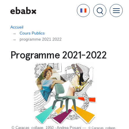
Aller
Language
au
contenu
principal
Accueil
Cours Publics
programme 2021 2022
Programme 2021-2022
itaine
© Caracas_collage. 1950 - Andrea Posani
—
© Je
© Caracas_collage.