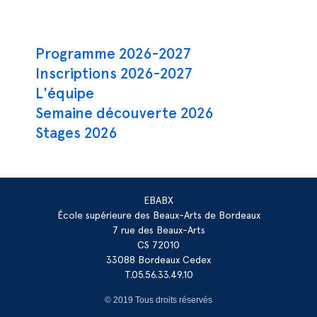
Navigation principale
Programme 2026-2027
Inscriptions 2026-2027
L'équipe
Semaine découverte 2026
Stages 2026
EBABX
École supérieure des Beaux-Arts de Bordeaux
7 rue des Beaux-Arts
CS 72010
33088 Bordeaux Cedex
T.05.56.33.49.10
© 2019 Tous droits réservés