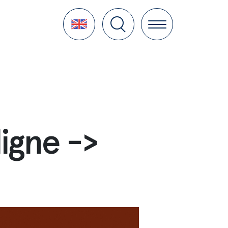
Language
igne ->