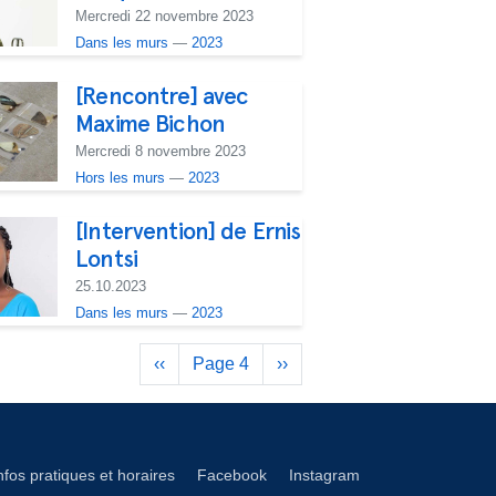
Mercredi 22 novembre 2023
Dans les murs
—
2023
[Rencontre] avec
Maxime Bichon
Mercredi 8 novembre 2023
Hors les murs
—
2023
[Intervention] de Ernis
Lontsi
25.10.2023
Dans les murs
—
2023
Pagination
Previous
‹‹
Page 4
Next
››
page
page
éseaux footer
nfos pratiques et horaires
Facebook
Instagram