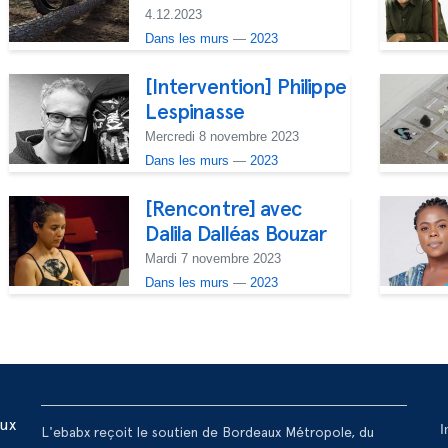
4.12.2023
Dans les murs
—
2023
[Intervention] Philippe
Lespinasse
Mercredi 8 novembre 2023
Dans les murs
—
2023
[Rencontre] avec
Dalila Dalléas Bouzar
Mardi 7 novembre 2023
Dans les murs
—
2023
R
aux
I
L'ebabx reçoit le soutien de Bordeaux Métropole, du