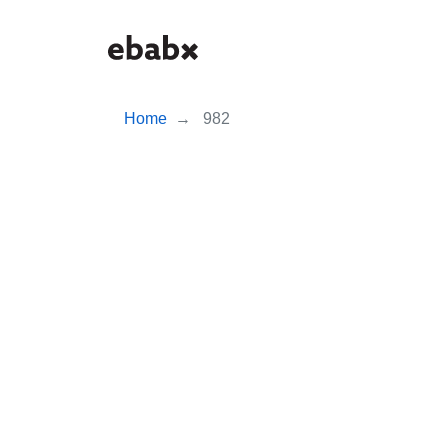
Skip
to
main
content
Home
982