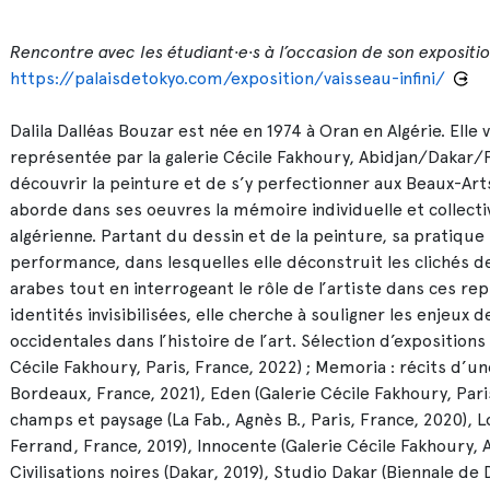
Rencontre avec les étudiant·e·s à l’occasion de son expositio
https://palaisdetokyo.com/exposition/vaisseau-infini/
Dalila Dalléas Bouzar est née en 1974 à Oran en Algérie. Elle v
représentée par la galerie Cécile Fakhoury, Abidjan/Dakar/P
découvrir la peinture et de s’y perfectionner aux Beaux-Arts
aborde dans ses oeuvres la mémoire individuelle et collecti
algérienne. Partant du dessin et de la peinture, sa pratique s’e
performance, dans lesquelles elle déconstruit les clichés 
arabes tout en interrogeant le rôle de l’artiste dans ces re
identités invisibilisées, elle cherche à souligner les enjeux
occidentales dans l’histoire de l’art. Sélection d’expositions
Cécile Fakhoury, Paris, France, 2022) ; Memoria : récits d’
Bordeaux, France, 2021), Eden (Galerie Cécile Fakhoury, Pari
champs et paysage (La Fab., Agnès B., Paris, France, 2020), 
Ferrand, France, 2019), Innocente (Galerie Cécile Fakhoury, 
Civilisations noires (Dakar, 2019), Studio Dakar (Biennale de 