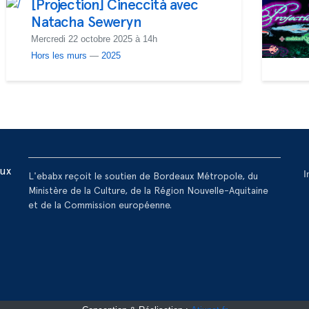
[Projection] Cineccità avec
Natacha Seweryn
Mercredi 22 octobre 2025 à 14h
Hors les murs
—
2025
R
aux
I
L'ebabx reçoit le soutien de Bordeaux Métropole, du
Ministère de la Culture, de la Région Nouvelle-Aquitaine
et de la Commission européenne.