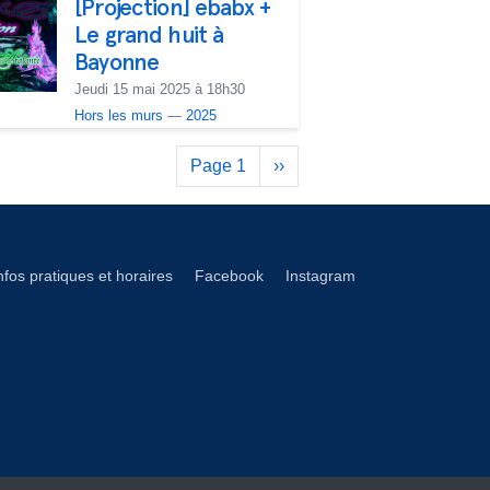
[Projection] ebabx +
Le grand huit à
Bayonne
Jeudi 15 mai 2025 à 18h30
Hors les murs
—
2025
Pagination
Page 1
Page
››
suivante
éseaux footer
nfos pratiques et horaires
Facebook
Instagram