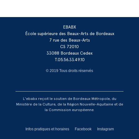
EBABX
École supérieure des Beaux-Arts de Bordeaux
7 rue des Beaux-Arts
CS 72010
33088 Bordeaux Cedex
T.05.56.33.49.10
© 2019 Tous droits réservés
L'ebabx reçoit le soutien de Bordeaux Métropole, du
Ministère de la Culture, de la Région Nouvelle-Aquitaine et de
la Commission européenne.
Réseaux footer
Infos pratiques et horaires
Facebook
Instagram