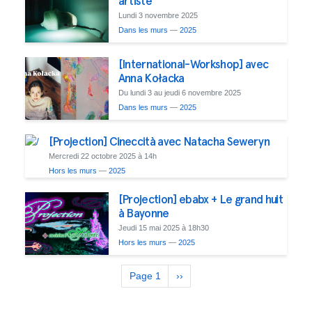
artiste
Lundi 3 novembre 2025
Dans les murs
—
2025
[International-Workshop] avec
Anna Kołacka
Du lundi 3 au jeudi 6 novembre 2025
Dans les murs
—
2025
[Projection] Cineccità avec Natacha Seweryn
Mercredi 22 octobre 2025 à 14h
Hors les murs
—
2025
[Projection] ebabx + Le grand huit
à Bayonne
Jeudi 15 mai 2025 à 18h30
Hors les murs
—
2025
Pagination
Page 1
Page
››
suivante