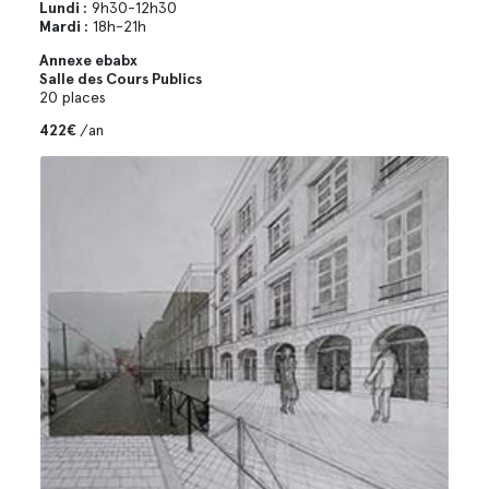
Lundi :
9h30-12h30
Mardi :
18h-21h
Annexe ebabx
Salle des Cours Publics
20 places
422€
/an