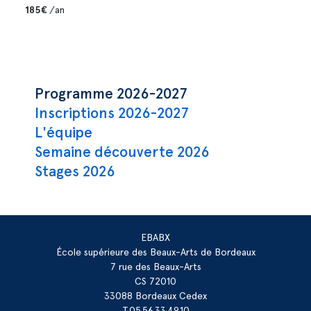
185€
/an
Navigation principale
Programme 2026-2027
Inscriptions 2026-2027
L'équipe
Semaine découverte 2026
Stages 2026
EBABX
École supérieure des Beaux-Arts de Bordeaux
7 rue des Beaux-Arts
CS 72010
33088 Bordeaux Cedex
T.05.56.33.49.10