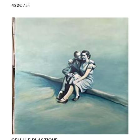
422€
/an