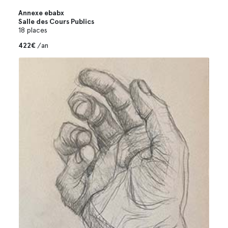
Annexe ebabx
Salle des Cours Publics
18 places
422€
/an