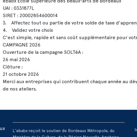
ebabx École supérieure des beaux-arts de Bordeaux
UAI : 0331877L
SIRET : 20002854600014
3. Affectez tout ou partie de votre solde de taxe d'appren
4. Validez votre choix
C'est simple, rapide et sans coût supplémentaire pour vot
CAMPAGNE 2026
Ouverture de la campagne SOLTéA :
26 mai 2026
Clôture :
21 octobre 2026
Merci aux entreprises qui contribuent chaque année au d
de nos ateliers.
R
aux
I
L'ebabx reçoit le soutien de Bordeaux Métropole, du