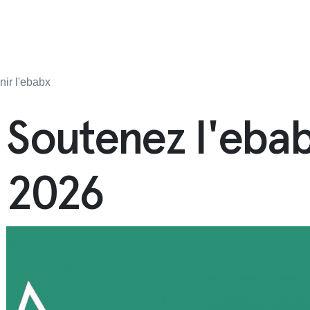
nir l'ebabx
Soutenez l'ebab
2026
cipale