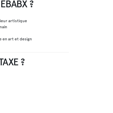
'EBABX ?
eur artistique
main
e en art et design
AXE ?