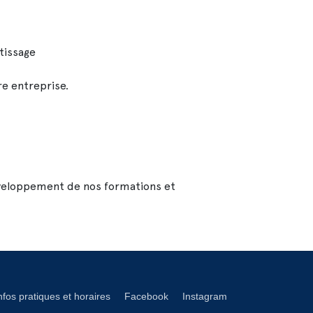
tissage
re entreprise.
éveloppement de nos formations et
éseaux footer
nfos pratiques et horaires
Facebook
Instagram