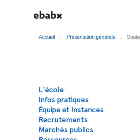
Aller
au
contenu
principal
Accueil
Présentation générale
Soute
Navigation prin
L'école
Infos pratiques
Équipe et Instances
Recrutements
Marchés publics
Ressources