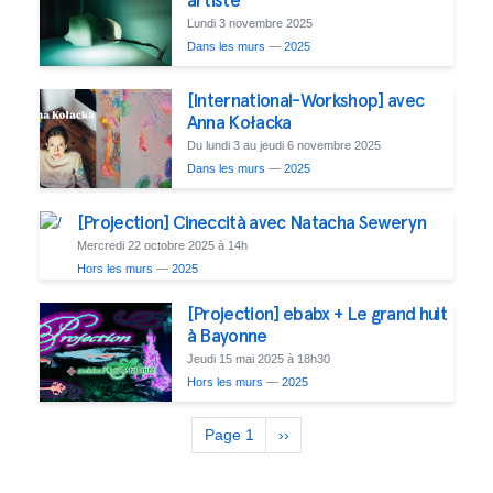
Lundi 3 novembre 2025
Dans les murs
—
2025
[International-Workshop] avec
Anna Kołacka
Du lundi 3 au jeudi 6 novembre 2025
Dans les murs
—
2025
[Projection] Cineccità avec Natacha Seweryn
Mercredi 22 octobre 2025 à 14h
Hors les murs
—
2025
[Projection] ebabx + Le grand huit
à Bayonne
Jeudi 15 mai 2025 à 18h30
Hors les murs
—
2025
Pagination
Page 1
Page
››
suivante