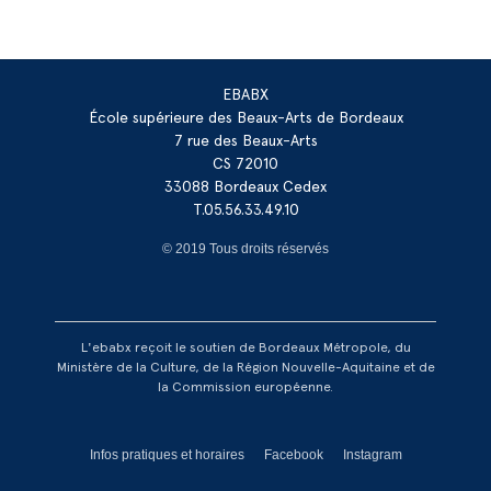
EBABX
École supérieure des Beaux-Arts de Bordeaux
7 rue des Beaux-Arts
CS 72010
33088 Bordeaux Cedex
T.05.56.33.49.10
© 2019 Tous droits réservés
L'ebabx reçoit le soutien de Bordeaux Métropole, du
Ministère de la Culture, de la Région Nouvelle-Aquitaine et de
la Commission européenne.
Réseaux footer
Infos pratiques et horaires
Facebook
Instagram