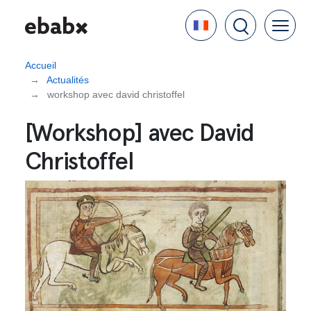
Aller
Language
au
contenu
principal
Accueil
Actualités
workshop avec david christoffel
[Workshop] avec David
Christoffel