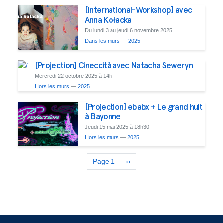
[International-Workshop] avec
Anna Kołacka
Du lundi 3 au jeudi 6 novembre 2025
Dans les murs
—
2025
[Projection] Cineccità avec Natacha Seweryn
Mercredi 22 octobre 2025 à 14h
Hors les murs
—
2025
[Projection] ebabx + Le grand huit
à Bayonne
Jeudi 15 mai 2025 à 18h30
Hors les murs
—
2025
Pagination
Page 1
Page
››
suivante