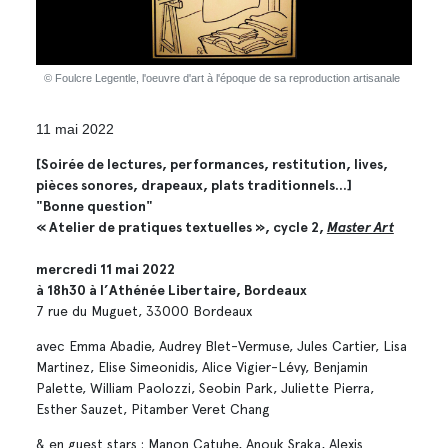
© Foulcre Legentle, l'oeuvre d'art à l'époque de sa reproduction artisanale
11 mai 2022
[Soirée de lectures, performances, restitution, lives,
pièces sonores, drapeaux, plats traditionnels...]
"Bonne question"
« Atelier de pratiques textuelles », cycle 2,
Master Art
mercredi 11 mai 2022
à 18h30 à l’Athénée Libertaire, Bordeaux
7 rue du Muguet, 33000 Bordeaux
avec Emma Abadie, Audrey Blet-Vermuse, Jules Cartier, Lisa
Martinez, Elise Simeonidis, Alice Vigier-Lévy, Benjamin
Palette, William Paolozzi, Seobin Park, Juliette Pierra,
Esther Sauzet, Pitamber Veret Chang
& en guest stars : Manon Catuhe, Anouk Sraka, Alexis