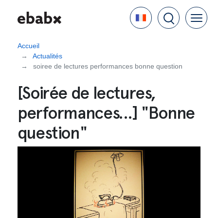
Aller
Language
au
contenu
principal
Accueil
Actualités
soiree de lectures performances bonne question
[Soirée de lectures,
performances...] "Bonne
question"