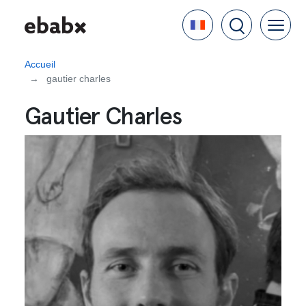
Aller
Language
au
contenu
principal
Accueil
gautier charles
Gautier Charles